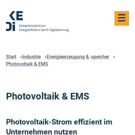
Zum
Hauptinhalt
Haupt-
springen
Navigat
öffnen
Logo
Kompetenzzentrum
Energieeffizienz
durch
Start
Industrie
Energieerzeugung & -speicher
Digitalisierung
Photovoltaik & EMS
-
Zur
Startseite
Photovoltaik & EMS
Photovoltaik-Strom effizient im
Unternehmen nutzen