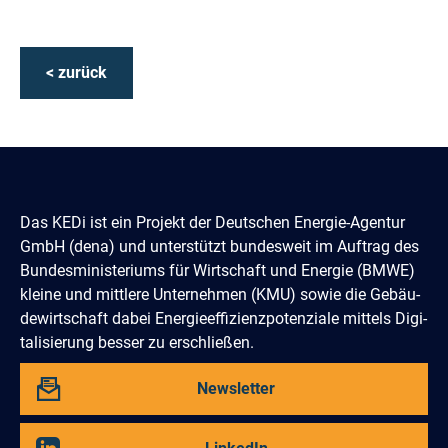
< zurück
Das KEDi ist ein Projekt der Deutschen Energie-Agentur
GmbH (dena) und un­terstützt bundes­weit im Auftrag des
Bun­des­­minis­teriums für Wirtschaft und Energie (BMWE)
kleine und mittlere Unter­nehmen (KMU) sowie die Gebäu­
de­­wirtschaft dabei Energie­effi­zienz­poten­ziale mittels Digi­
tali­sierung besser zu erschließen.
Abbonieren
Newsletter
Sie
unseren
Besuchen