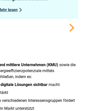
ehr lesen
//
Mehr lesen
Nächstes
und mittlere Unternehmen (KMU)
sowie die
ergieeffizienzpotenziale mittels
chließen, indem es:
n
digitale Lösungen sichtbar
macht
tärkt
n verschiedenen Interessensgruppen fördert
im Markt unterstützt