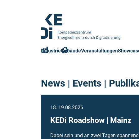
Zum
Hauptinhalt
springen
Logo
Kompetenzzentrum
Industrie
Gebäude
Veranstaltungen
Showcas
Energieeffizienz
durch
Digitalisierung
-
News | Events | Publik
Zur
Startseite
18.-19.08.2026
KEDi Roadshow | Mainz
Dabei sein und an zwei Tagen spannend