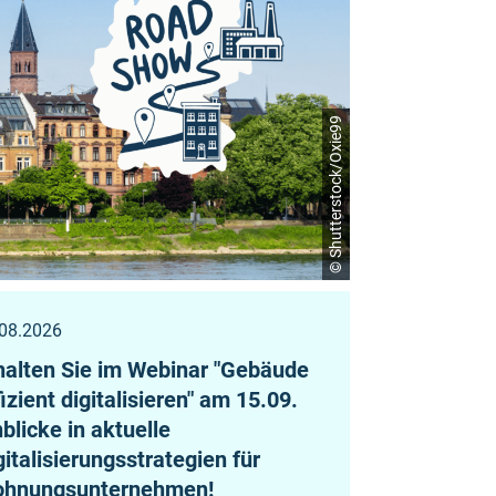
© Shutterstock/Oxie99
08.2026
27.07.2026
halten Sie im Webinar "Gebäude
Neuer Showc
fizient digitalisieren" am 15.09.
die IPT Per
nblicke in aktuelle
Gasverbrauc
gitalisierungsstrategien für
Abwärmenut
hnungsunternehmen!
konnte!