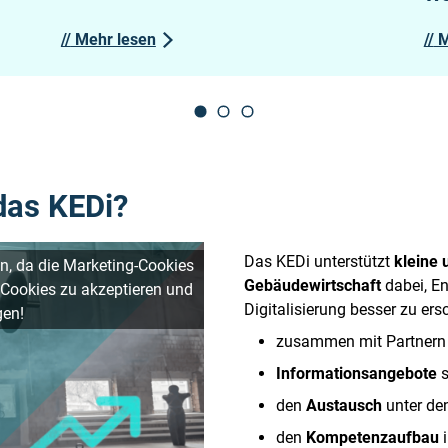
//
Mehr lesen
//
M
das KEDi?
Das KEDi unterstützt
kleine 
n, da die Marketing-Cookies
Gebäudewirtschaft
dabei, En
 Cookies zu akzeptieren und
Digitalisierung besser zu ers
gen!
zusammen mit Partner
Informationsangebote
s
den
Austausch
unter de
den
Kompetenzaufbau