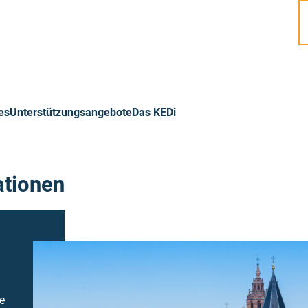
es
Unterstützungsangebote
Das KEDi
ationen
e