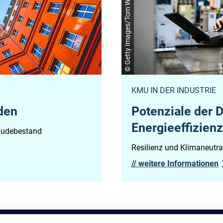
© Getty Images/Tom Werner
KMU IN DER INDUSTRIE
den
Potenziale der D
Energieeffizienz
bäudebestand
Resilienz und Klimaneutra
//
weitere Informationen