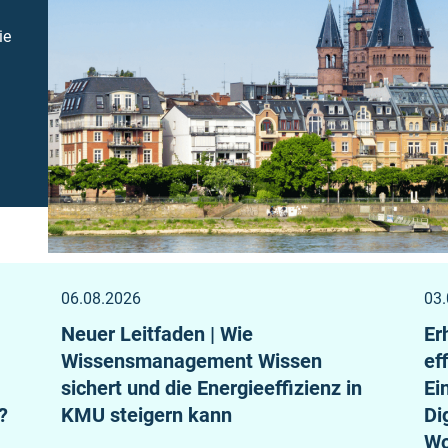
ie
06.08.2026
03.
Neuer Leitfaden | Wie
Er
Wissensmanagement Wissen
ef
sichert und die Energieeffizienz in
Ei
?
KMU steigern kann
Di
Wo