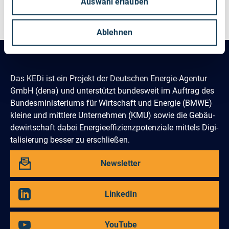
Auswahl erlauben
< zurück
Ablehnen
Das KEDi ist ein Projekt der Deutschen Energie-Agentur
GmbH (dena) und un­terstützt bundes­weit im Auftrag des
Bun­des­­minis­teriums für Wirtschaft und Energie (BMWE)
kleine und mittlere Unter­nehmen (KMU) sowie die Gebäu­
de­­wirtschaft dabei Energie­effi­zienz­poten­ziale mittels Digi­
tali­sierung besser zu erschließen.
Abbonieren
Newsletter
Sie
unseren
Besuchen
LinkedIn
Sie
uns
auf
Besuchen
YouTube