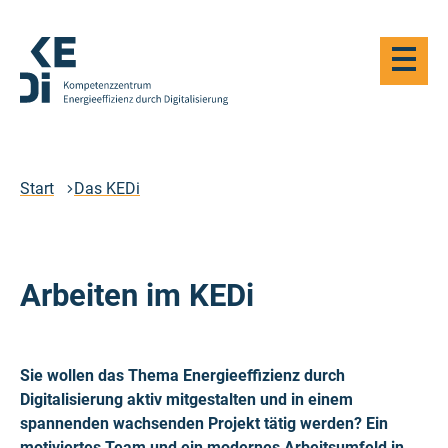
Zum
Hauptinhalt
Haupt-
springen
Navigat
öffnen
Logo
Kompetenzzentrum
Energieeffizienz
durch
Start
Das KEDi
Digitalisierung
-
Zur
Startseite
Arbeiten im KEDi
Sie wollen das Thema Energieeffizienz durch
Digitalisierung aktiv mitgestalten und in einem
spannenden wachsenden Projekt tätig werden? Ein
motiviertes Team und ein modernes Arbeitsumfeld in