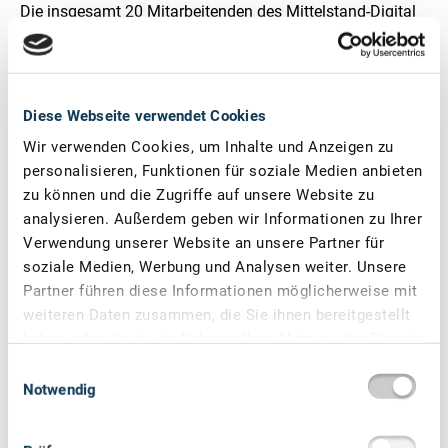
Die insgesamt 20 Mitarbeitenden des Mittelstand-Digital
Zentrums unterstützen Firmen durch Veranstaltungen,
Workshops, Projekte und Expertenkontakte. Überdies
bietet das Zentrums Produkte und Dienstleistungen an,
die Kleinbetriebe unter konventioneller Arbeitsweise nicht
Diese Webseite verwendet Cookies
realisieren können. Denn ein Plus an Zeit, Technologien
Wir verwenden Cookies, um Inhalte und Anzeigen zu
und Ressourcen verbessert nicht nur das
personalisieren, Funktionen für soziale Medien anbieten
Innovationspotential. Es ermöglicht auch
zu können und die Zugriffe auf unsere Website zu
Produktentwicklungen, Großaufträge oder
analysieren. Außerdem geben wir Informationen zu Ihrer
Serviceangebote, um für die Märkte von morgen besser
Verwendung unserer Website an unsere Partner für
aufgestellt zu sein.
soziale Medien, Werbung und Analysen weiter. Unsere
Partner führen diese Informationen möglicherweise mit
www.zentrum-ilmenau.digital
weiteren Daten zusammen, die Sie ihnen bereitgestellt
haben oder die sie im Rahmen Ihrer Nutzung der Dienste
gesammelt haben.
Einwilligungsauswahl
Notwendig