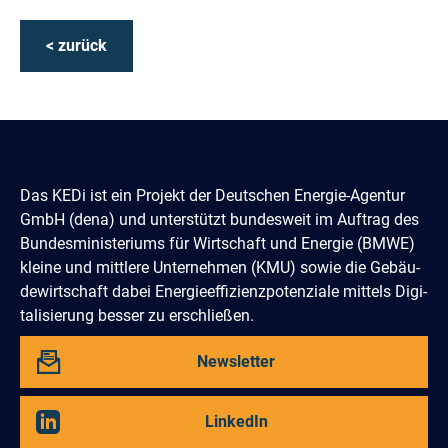
< zurück
Das KEDi ist ein Projekt der Deutschen Energie-Agentur
GmbH (dena) und un­terstützt bundes­weit im Auftrag des
Bun­des­­minis­teriums für Wirtschaft und Energie (BMWE)
kleine und mittlere Unter­nehmen (KMU) sowie die Gebäu­
de­­wirtschaft dabei Energie­effi­zienz­poten­ziale mittels Digi­
tali­sierung besser zu erschließen.
Abbonieren
Newsletter
Sie
unseren
Besuchen
LinkedIn
Sie