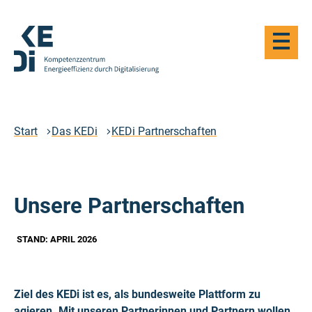
Zum
Hauptinhalt
Haupt-
springen
Navigat
öffnen
Logo
Kompetenzzentrum
Energieeffizienz
durch
Start
Das KEDi
KEDi Partnerschaften
Digitalisierung
-
Zur
Startseite
Unsere Partnerschaften
STAND: APRIL 2026
Ziel des KEDi ist es, als bundesweite Plattform zu
agieren. Mit unseren Partnerinnen und Partnern wollen