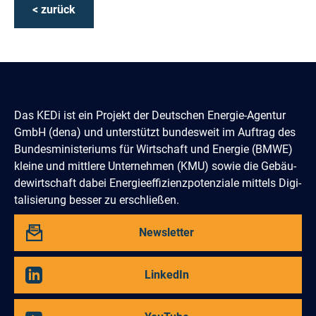
< zurück
Das KEDi ist ein Projekt der Deutschen Energie-Agentur
GmbH (dena) und un­terstützt bundes­weit im Auftrag des
Bun­des­­minis­teriums für Wirtschaft und Energie (BMWE)
kleine und mittlere Unter­nehmen (KMU) sowie die Gebäu­
de­­wirtschaft dabei Energie­effi­zienz­poten­ziale mittels Digi­
tali­sierung besser zu erschließen.
Abbonieren
Newsletter
Sie
unseren
Besuchen
LinkedIn
Sie
uns
auf