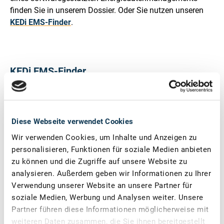
finden Sie in unserem Dossier. Oder Sie nutzen unseren
KEDi EMS-Finder
.
KEDi EMS-Finder
Diese Inhalte können nicht angezeigt werden, da die
Marketing-Cookies abgelehnt wurden. Klicken Sie
hier
,
um die Cookies zu akzeptieren und den Inhalt
Diese Webseite verwendet Cookies
anzuzeigen!
Wir verwenden Cookies, um Inhalte und Anzeigen zu
personalisieren, Funktionen für soziale Medien anbieten
zu können und die Zugriffe auf unsere Website zu
analysieren. Außerdem geben wir Informationen zu Ihrer
Verwendung unserer Website an unsere Partner für
soziale Medien, Werbung und Analysen weiter. Unsere
Video: Vorgestellt - Der KEDi EMS-Finder
Partner führen diese Informationen möglicherweise mit
weiteren Daten zusammen, die Sie ihnen bereitgestellt