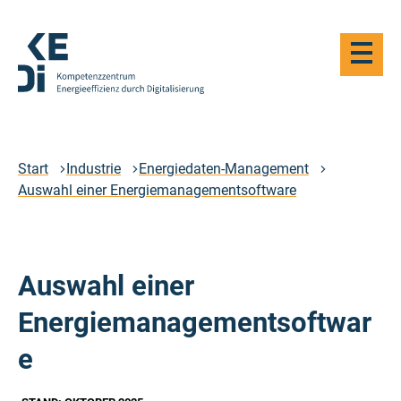
Zum
Hauptinhalt
Haupt-
springen
Navigat
öffnen
Logo
Kompetenzzentrum
Energieeffizienz
durch
Start
Industrie
Energiedaten-Management
Digitalisierung
Auswahl einer Energiemanagementsoftware
-
Zur
Startseite
Auswahl einer
Energiemanagementsoftwar
e