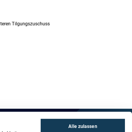
iteren Tilgungszuschuss
Alle zulassen
es Bun­des­­minis­teriums für Wirtschaft und