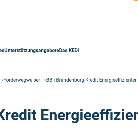
es
Unterstützungsangebote
Das KEDi
Förderwegweiser
BB | Brandenburg-Kredit Energieeffizient
redit Energieeffizie