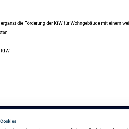
B ergänzt die Förderung der KfW für Wohngebäude mit einem we
sten
r KfW
 Cookies
ie-Agentur GmbH (dena) und un­terstützt bundes­weit im Auftrag d