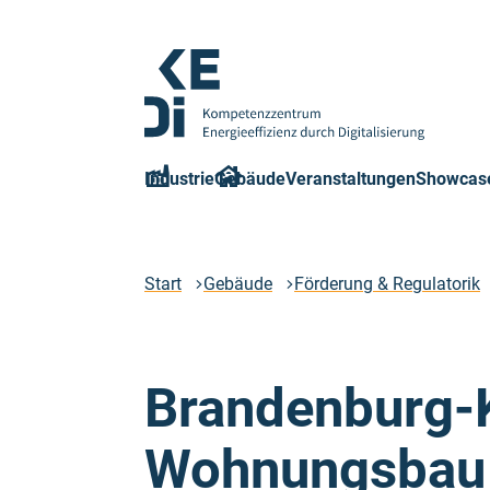
Zum
Hauptinhalt
springen
Logo
Kompetenzzentrum
Industrie
Gebäude
Veranstaltungen
Showcas
Energieeffizienz
durch
Digitalisierung
-
Start
Gebäude
Förderung & Regulatorik
Zur
Startseite
Brandenburg-K
Wohnungsbau