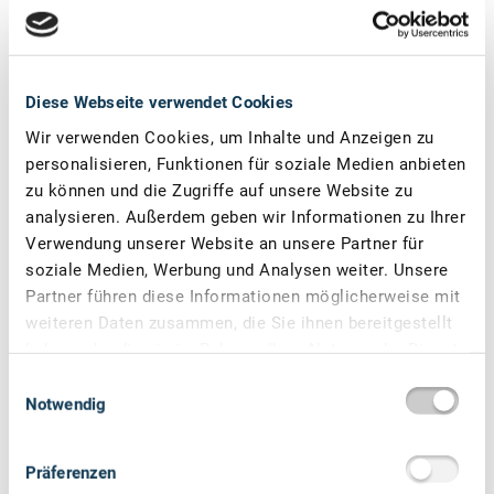
Wer mehr als die Hälfte seiner Wohnungen in einem
Hamburger Mietwohngebäude mit mindestens drei
Diese Webseite verwendet Cookies
Wohneinheiten energetisch oder umfassend
modernisieren möchte, den unterstützt die IFB Hamburg
Wir verwenden Cookies, um Inhalte und Anzeigen zu
mit zinsvergünstigtem Darlehen zzgl. optionaler
personalisieren, Funktionen für soziale Medien anbieten
Einmalzuschüsse sowohl für ausstattungsverbessernde
zu können und die Zugriffe auf unsere Website zu
als auch für energetische Maßnahmen.
analysieren. Außerdem geben wir Informationen zu Ihrer
Verwendung unserer Website an unsere Partner für
soziale Medien, Werbung und Analysen weiter. Unsere
Partner führen diese Informationen möglicherweise mit
weiteren Daten zusammen, die Sie ihnen bereitgestellt
© GettyImages / JLco-Julia Amaral
haben oder die sie im Rahmen Ihrer Nutzung der Dienste
gesammelt haben.
Einwilligungsauswahl
Notwendig
Präferenzen