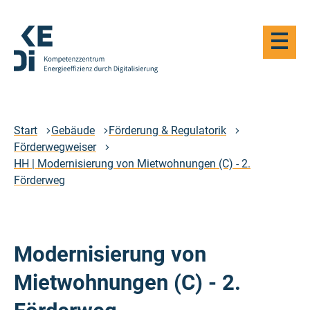
Zum
Hauptinhalt
Haupt-
springen
Navigat
öffnen
Logo
Kompetenzzentrum
Energieeffizienz
durch
Start
Gebäude
Förderung & Regulatorik
Digitalisierung
Förderwegweiser
-
HH | Modernisierung von Mietwohnungen (C) - 2.
Zur
Förderweg
Startseite
Modernisierung von
Mietwohnungen (C) - 2.