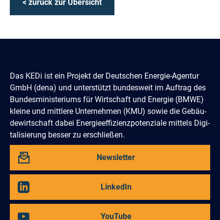
< zurück zur Übersicht
Das KEDi ist ein Projekt der Deutschen Energie-Agentur
GmbH (dena) und un­terstützt bundes­weit im Auftrag des
Bun­des­­minis­teriums für Wirtschaft und Energie (BMWE)
kleine und mittlere Unter­nehmen (KMU) sowie die Gebäu­
de­­wirtschaft dabei Energie­effi­zienz­poten­ziale mittels Digi­
tali­sierung besser zu erschließen.
Abbonieren
Newsletter
Sie
unseren
Besuchen
LinkedIn
Sie
uns
auf
Besuchen
YouTube