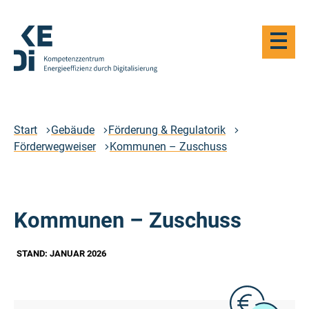
Zum
Hauptinhalt
Haupt-
springen
Navigat
öffnen
Logo
Kompetenzzentrum
Energieeffizienz
durch
Start
Gebäude
Förderung & Regulatorik
Digitalisierung
Förderwegweiser
Kommunen – Zuschuss
-
Zur
Startseite
Kommunen – Zuschuss
STAND: JANUAR 2026