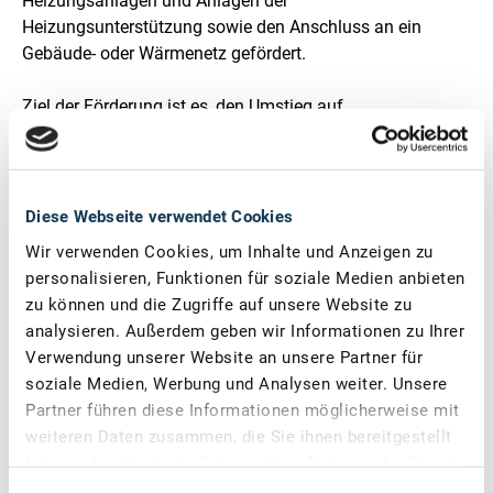
Heizungsanlagen und Anlagen der
Heizungsunterstützung sowie den Anschluss an ein
Gebäude- oder Wärmenetz gefördert.
Ziel der Förderung ist es, den Umstieg auf
klimafreundliche Heizungen zu beschleunigen.
Diese Webseite verwendet Cookies
Wir verwenden Cookies, um Inhalte und Anzeigen zu
personalisieren, Funktionen für soziale Medien anbieten
zu können und die Zugriffe auf unsere Website zu
analysieren. Außerdem geben wir Informationen zu Ihrer
© shutterstock / fizkes
Verwendung unserer Website an unsere Partner für
soziale Medien, Werbung und Analysen weiter. Unsere
Partner führen diese Informationen möglicherweise mit
weiteren Daten zusammen, die Sie ihnen bereitgestellt
haben oder die sie im Rahmen Ihrer Nutzung der Dienste
gesammelt haben.