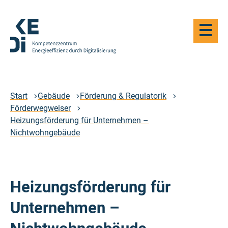
Zum
Hauptinhalt
Haupt-
springen
Navigat
öffnen
Logo
Kompetenzzentrum
Energieeffizienz
durch
Start
Gebäude
Förderung & Regulatorik
Digitalisierung
Förderwegweiser
-
Heizungsförderung für Unternehmen –
Zur
Nichtwohngebäude
Startseite
Heizungsförderung für
Unternehmen –