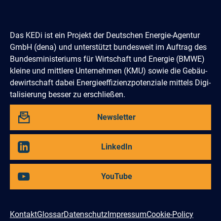
Das KEDi ist ein Projekt der Deutschen Energie-Agentur
GmbH (dena) und un­terstützt bundes­weit im Auftrag des
Bun­des­­minis­teriums für Wirtschaft und Energie (BMWE)
kleine und mittlere Unter­nehmen (KMU) sowie die Gebäu­
de­­wirtschaft dabei Energie­effi­zienz­poten­ziale mittels Digi­
tali­sierung besser zu erschließen.
Abbonieren
Newsletter
Sie
unseren
Besuchen
LinkedIn
Sie
uns
auf
Besuchen
YouTube
Sie
uns
auf
Kontakt
Glossar
Datenschutz
Impressum
Cookie-Policy