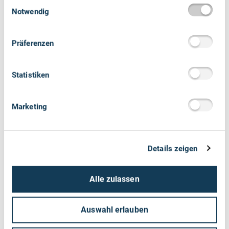
BUNDESWEIT
Einwilligungsauswahl
Notwendig
Heizungsförderung für Unternehmen –
Nichtwohngebäude
Präferenzen
Institut: Kreditanstalt für Wiederaufbau
//
zum Programm
Statistiken
Marketing
Förderart und -höhe
Zuschussförderung bis max. 35 Prozent
Details zeigen
Die maximal förderfähigen Kosten des Gebäudes
(Förderhöchstbetrag), richten sich nach der beheizten
Alle zulassen
Nettogrundfläche Ihres Nichtwohngebäudes:
bis 150 m² / 30.000 Euro pauschal
Auswahl erlauben
150 m² bis 400 m² / zusätzlich 200 Euro pro m²