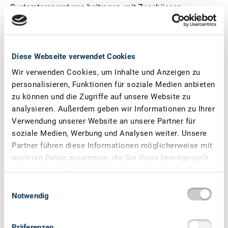
Systemtemperaturen beitragen, mit Zuschüssen
gefördert.
Gefördert werden können in Wohngebäuden Investitionen
in die Heizungsoptimierungen, bei denen das
Diese Webseite verwendet Cookies
Inbetriebnahmedatum des Wärmeerzeugers weiter als 5
Wir verwenden Cookies, um Inhalte und Anzeigen zu
Jahre zurückliegt. Des Weiteren dürfen diese nicht älter
personalisieren, Funktionen für soziale Medien anbieten
als 15 Jahre sein und müssen mindestens weitere zwei
zu können und die Zugriffe auf unsere Website zu
Jahre nach Abschluss der Maßnahme weiterbetrieben
analysieren. Außerdem geben wir Informationen zu Ihrer
werden. Untergeordnete Gewerbeflächen bis 10 Prozent
Verwendung unserer Website an unsere Partner für
werden mitgefördert.
soziale Medien, Werbung und Analysen weiter. Unsere
Partner führen diese Informationen möglicherweise mit
weiteren Daten zusammen, die Sie ihnen bereitgestellt
haben oder die sie im Rahmen Ihrer Nutzung der Dienste
gesammelt haben.
Einwilligungsauswahl
Notwendig
Präferenzen