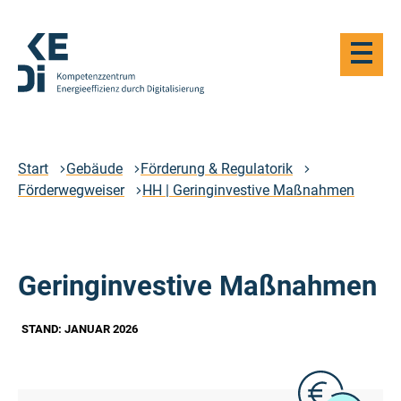
Zum
Hauptinhalt
Haupt-
springen
Navigat
öffnen
Logo
Kompetenzzentrum
Energieeffizienz
durch
Start
Gebäude
Förderung & Regulatorik
Digitalisierung
Förderwegweiser
HH | Geringinvestive Maßnahmen
-
Zur
Startseite
Geringinvestive Maßnahmen
STAND: JANUAR 2026