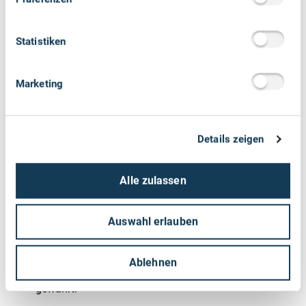
© shutterstock / fizkes
Statistiken
Marketing
HAMBURG
Geringinvestive Maßnahmen
Details zeigen
Institut: Hamburgische Investitions- und Förderbank
(IFB Hamburg)
//
zum Programm
Alle zulassen
Auswahl erlauben
Förderart und -höhe
Ablehnen
Die Förderung wird als nicht rückzahlbarer Zuschuss
gewährt.