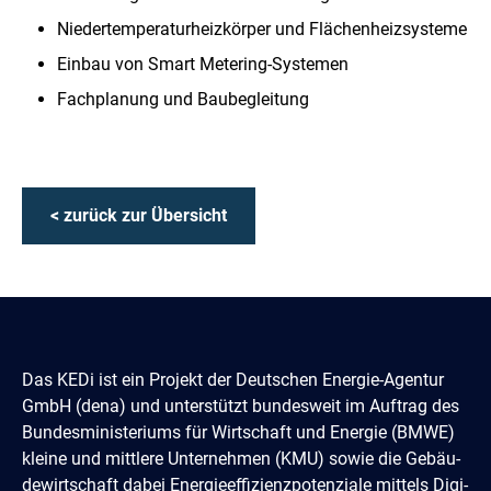
Niedertemperaturheizkörper und Flächenheizsysteme
Einbau von Smart Metering-Systemen
Fachplanung und Baubegleitung
< zurück zur Übersicht
Das KEDi ist ein Projekt der Deutschen Energie-Agentur
GmbH (dena) und un­terstützt bundes­weit im Auftrag des
Bun­des­­minis­teriums für Wirtschaft und Energie (BMWE)
kleine und mittlere Unter­nehmen (KMU) sowie die Gebäu­
de­­wirtschaft dabei Energie­effi­zienz­poten­ziale mittels Digi­