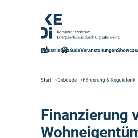
Zum
Hauptinhalt
springen
Logo
Kompetenzzentrum
Industrie
Gebäude
Veranstaltungen
Showcas
Energieeffizienz
durch
Digitalisierung
-
Start
Gebäude
Förderung & Regulatorik
Zur
Startseite
Finanzierung 
Wohneigentüm