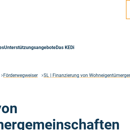
es
Unterstützungsangebote
Das KEDi
Förderwegweiser
SL | Finanzierung von Wohneigentümerge
von
ergemeinschaften