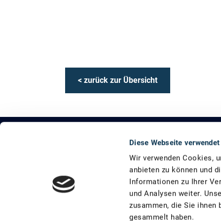
< zurück zur Übersicht
Diese Webseite verwendet
Das KEDi ist ein Projekt der Deutschen Energ
Wir verwenden Cookies, um
Energie (BMWE) kleine und mittlere Unter­nehme
anbieten zu können und di
erschließen.
Informationen zu Ihrer Ve
und Analysen weiter. Unse
Abbonieren
Besuchen
Newsletter
LinkedIn
zusammen, die Sie ihnen b
Sie
Sie
unseren
uns
gesammelt haben.