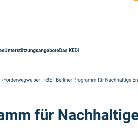
es
Unterstützungsangebote
Das KEDi
Förderwegweiser
BE | Berliner Programm für Nachhaltige E
ramm für Nachhaltig