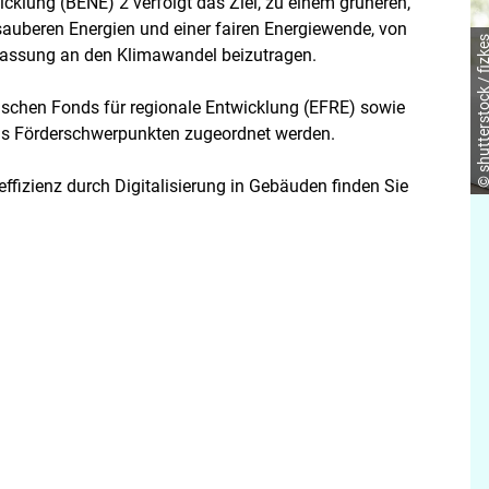
cklung (BENE) 2 verfolgt das Ziel, zu einem grüneren,
auberen Energien und einer fairen Energiewende, von
© shutterstock / fi
npassung an den Klimawandel beizutragen.
ischen Fonds für regionale Entwicklung (EFRE) sowie
hs Förderschwerpunkten zugeordnet werden.
effizienz durch Digitalisierung in Gebäuden finden Sie