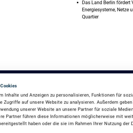
Das Land Berlin fördert 
Energiesysteme, Netze 
Quartier
 Cookies
ie-Agentur GmbH (dena) und un­terstützt bundes­weit im Auftrag d
 Inhalte und Anzeigen zu personalisieren, Funktionen für soz
n (KMU) sowie die Gebäu­de­­wirtschaft dabei Energie­effi­zienz­po
e Zugriffe auf unsere Website zu analysieren. Außerdem geben
rwendung unserer Website an unsere Partner für soziale Medie
re Partner führen diese Informationen möglicherweise mit wei
Besuchen
YouTube
ereitgestellt haben oder die sie im Rahmen Ihrer Nutzung der 
Sie
uns