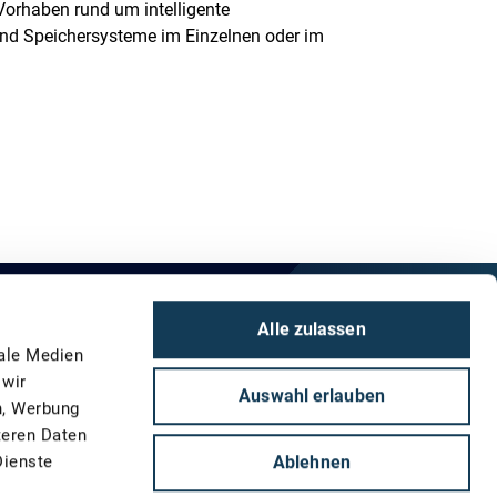
Vorhaben rund um intelligente
und Speichersysteme im Einzelnen oder im
Alle zulassen
es Bun­des­­minis­teriums für Wirtschaft und
iale Medien
ten­ziale mittels Digi­tali­sierung besser zu
 wir
Auswahl erlauben
n, Werbung
teren Daten
Logo
Ein Projekt der
Ablehnen
Dienste
Deutsche