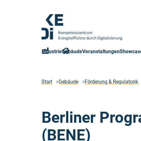
Zum
Hauptinhalt
springen
Logo
Kompetenzzentrum
Industrie
Gebäude
Veranstaltungen
Showcas
Energieeffizienz
durch
Digitalisierung
-
Start
Gebäude
Förderung & Regulatorik
Zur
Startseite
Berliner Prog
(BENE)